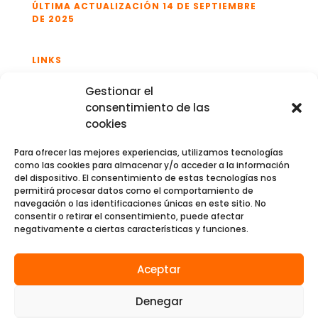
ÚLTIMA ACTUALIZACIÓN 14 DE SEPTIEMBRE
DE 2025
LINKS
Contenido
Gestionar el
consentimiento de las
Blog
cookies
Consulta en línea
Para ofrecer las mejores experiencias, utilizamos tecnologías
Cuestionario AMSS
como las cookies para almacenar y/o acceder a la información
del dispositivo. El consentimiento de estas tecnologías nos
permitirá procesar datos como el comportamiento de
navegación o las identificaciones únicas en este sitio. No
consentir o retirar el consentimiento, puede afectar
negativamente a ciertas características y funciones.
Andrologica.org
|
Política de Privacidad
|
Política
de Cookies
|
Aviso Legal
Aceptar
Denegar